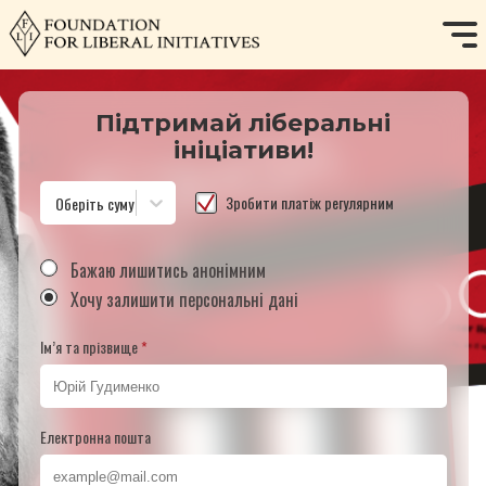
Підтримай ліберальні
ініціативи!
Зробити платіж регулярним
Оберіть суму
Бажаю лишитись анонімним
Хочу залишити персональні дані
Ім’я та прізвище
*
Електронна пошта