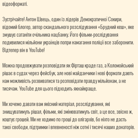
відеоформаті.
Зустрічайте! Антон Швець, один із лідерів Демократичної Сокири,
відомий блогер, автор скандального розслідування «Брудний кеш», яке
змушує сатаніти очільника нацбанку. Його фільми-рослідування
подивилися мільйони українців попри намагання поліції все заборонити.
Відтепер він в YouTube!
Можна продовжувати розповідати як Фірташ краде газ, а Коломойський
рішає в судах через фейсбук, але нові майданчики і нові формати дають
нам можливість розвиватися та розповідати правду мільйонам, а не
тисячам. YouTube для цього підходить якнайкраще.
Ми хочемо давати вам якісний матеріал, розслідування, які
знищуватимуть рішал, фільми, які змінюватимуть світ, а це все, звісно ж,
коштує грошей. Ми не ходимо по гроші до олігархів, бо ніхто не дасть
такої свободи, підтримки і впевненості ніж сотні і тисячі наших донаторів.