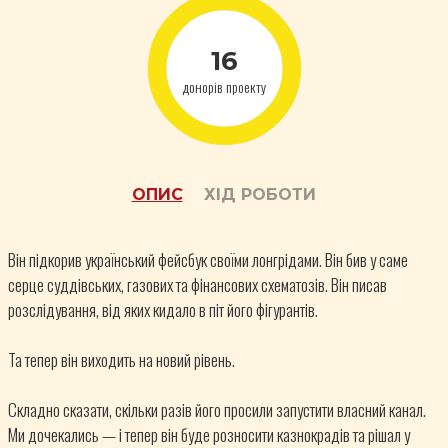
16
донорів
проекту
ОПИС
ХІД РОБОТИ
Він підкорив український фейсбук своїми лонгрідами. Він бив у саме
серце суддівських, газових та фінансових схематозів. Він писав
розслідування, від яких кидало в піт його фігурантів.
Та тепер він виходить на новий рівень.
Складно сказати, скільки разів його просили запустити власний канал.
Ми дочекались — і тепер він буде розносити казнокрадів та рішал у