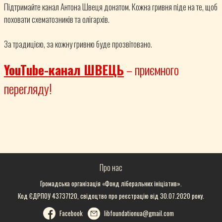
Підтримайте канал Антона Швеця донатом. Кожна гривня піде на те, щоб
поховати схематозників та олігархів.
За традицією, за кожну гривню буде прозвітовано.
YouTube-канал ШВЕЦЬ
– приємного
перегляду!
Про нас
Громадська організація «Фонд ліберальних ініціатив».
Код ЄДРПОУ 43737120, свідоцтво про реєстрацію від 30.07.2020 року.
Facebook
libfoundationua@gmail.com